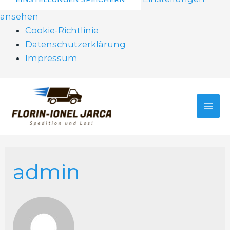
ansehen
Cookie-Richtlinie
Datenschutzerklärung
Impressum
Zum
Inhalt
springen
MAI
ME
admin